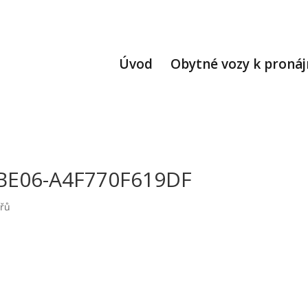
Úvod
Obytné vozy k proná
BE06-A4F770F619DF
řů