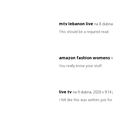
mtv lebanon live
na 8 dubna
This should be a required read.
amazon fashion womens
n
You really know your stuff.
live tv
na 9 dubna, 2026 v 9:14
I felt like this was written just fo