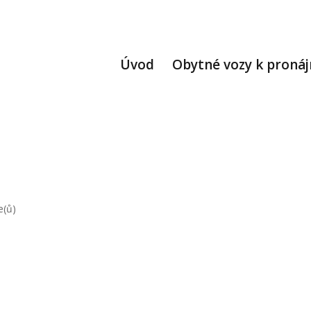
Úvod
Obytné vozy k proná
e(ů)