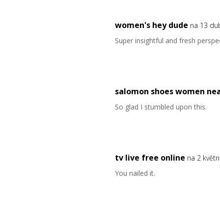
women's hey dude
na 13 du
Super insightful and fresh perspec
salomon shoes women ne
So glad I stumbled upon this.
tv live free online
na 2 květ
You nailed it.