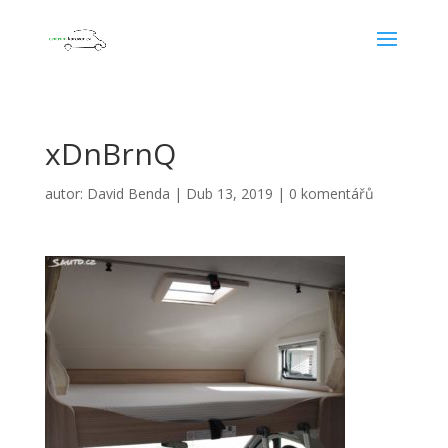
xDnBrnQ
autor:
David Benda
|
Dub 13, 2019
|
0 komentářů